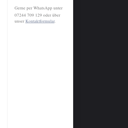
Gerne per WhatsApp unter
07244 709 129 oder über
unser
Kontaktformular
.