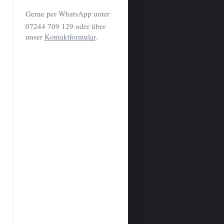
Gerne per WhatsApp unter
07244 709 129 oder über
unser
Kontaktformular
.