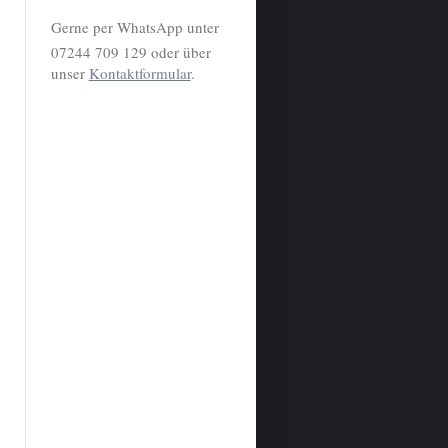
Gerne per WhatsApp unter
07244 709 129 oder über
unser
Kontaktformular
.